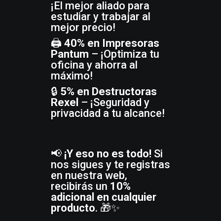
¡El mejor aliado para
estudiar y trabajar al
mejor precio!
🖨️
40% en Impresoras
Pantum
– ¡Optimiza tu
oficina y ahorra al
máximo!
🔒
5% en Destructoras
Rexel
– ¡Seguridad y
privacidad a tu alcance!
📢
¡Y eso no es todo!
Si
nos sigues y te registras
en nuestra web,
recibirás un
10%
adicional en cualquier
producto
. 🎁✨