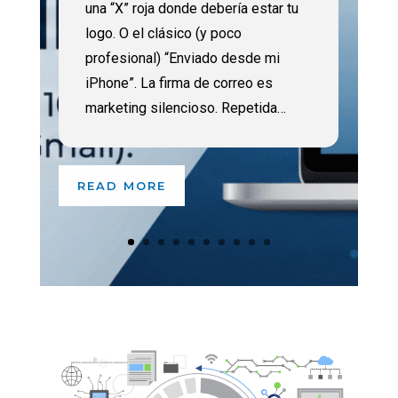
una “X” roja donde debería estar tu
artificial sigue evolucionando a gran
logo. O el clásico (y poco
velocidad. En estas novedades IA
profesional) “Enviado desde mi
19 julio 2025 analizamos los
iPhone”. La firma de correo es
anuncios clave, los avances
marketing silencioso. Repetida…
científicos y las medidas
regulatorias más relevantes de la
semana a nivel mundial. Empresas
READ MORE
líderes como…