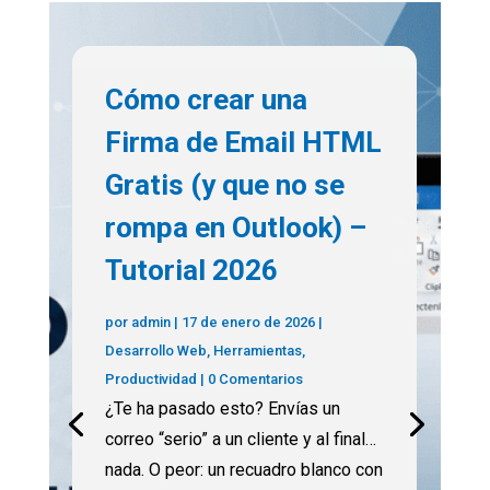
Cómo crear una
Firma de Email HTML
Novedades IA 19 julio
Gratis (y que no se
2025: ChatGPT
rompa en Outlook) –
agent, código
Tutorial 2026
europeo, robotaxis y
biología
por
admin
|
17 de enero de 2026
|
Desarrollo Web
,
Herramientas
,
computacional
Productividad
| 0 Comentarios
¿Te ha pasado esto? Envías un
por
admin
|
19 de julio de 2025
|
Artículos
|
correo “serio” a un cliente y al final…
0 Comentarios
nada. O peor: un recuadro blanco con
El panorama de la inteligencia