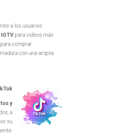
ite a los usuarios
o
IGTV
para videos más
para comprar
a madura con una amplia
ikTok
tos y
dos, a
or su
mente.