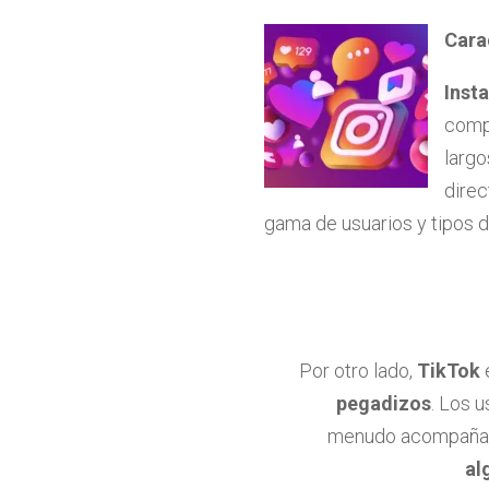
Cara
Inst
compa
largo
direc
gama de usuarios y tipos d
Por otro lado,
TikTok
pegadizos
. Los 
menudo acompañado
al